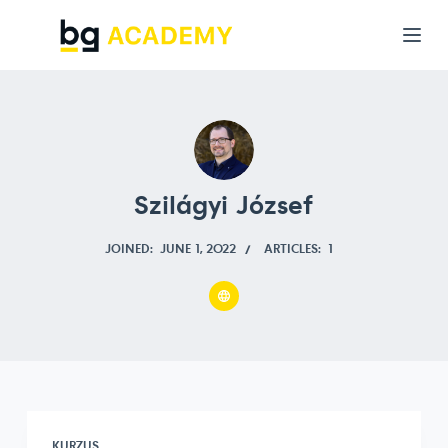
S
k
i
p
t
o
c
Szilágyi József
o
n
JOINED: JUNE 1, 2022
ARTICLES: 1
t
e
n
t
KURZUS