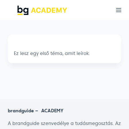
S
k
i
p
t
o
Ez lesz egy első téma, amit leírok.
c
o
n
t
e
n
t
brandguide – ACADEMY
A brandguide szenvedélye a tudásmegosztás. Az