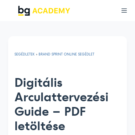
S
k
i
p
t
o
SEGÉDLETEK
»
BRAND SPRINT ONLINE SEGÉDLET
c
o
n
Digitális
t
e
Arculattervezési
n
Guide – PDF
t
letöltése